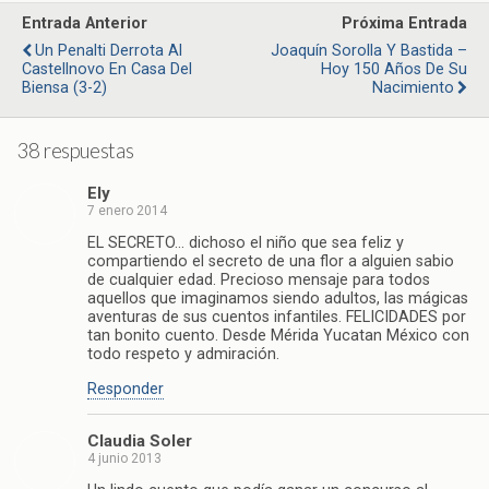
Entrada Anterior
Próxima Entrada
Un Penalti Derrota Al
Joaquín Sorolla Y Bastida –
Castellnovo En Casa Del
Hoy 150 Años De Su
Biensa (3-2)
Nacimiento
38 respuestas
Ely
7 enero 2014
EL SECRETO… dichoso el niño que sea feliz y
compartiendo el secreto de una flor a alguien sabio
de cualquier edad. Precioso mensaje para todos
aquellos que imaginamos siendo adultos, las mágicas
aventuras de sus cuentos infantiles. FELICIDADES por
tan bonito cuento. Desde Mérida Yucatan México con
todo respeto y admiración.
Responder
Claudia Soler
4 junio 2013