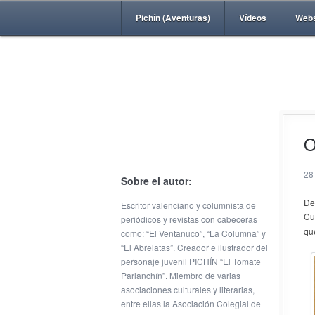
Pichín (Aventuras)
Vídeos
Web
O
28
Sobre el autor:
D
Escritor valenciano y columnista de
Cu
periódicos y revistas con cabeceras
qu
como: “El Ventanuco”, “La Columna” y
“El Abrelatas”. Creador e ilustrador del
personaje juvenil PICHÍN “El Tomate
Parlanchín”. Miembro de varias
asociaciones culturales y literarias,
entre ellas la Asociación Colegial de