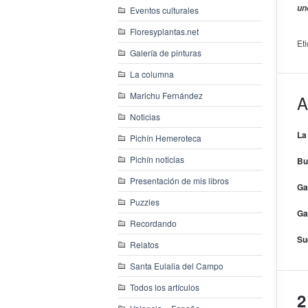
un
Eventos culturales
Floresyplantas.net
Et
Galería de pinturas
La columna
Marichu Fernández
A
Noticias
La
Pichín Hemeroteca
Pichín noticias
Bu
Presentación de mis libros
Ga
Puzzles
Ga
Recordando
Su
Relatos
Santa Eulalia del Campo
Todos los artículos
2