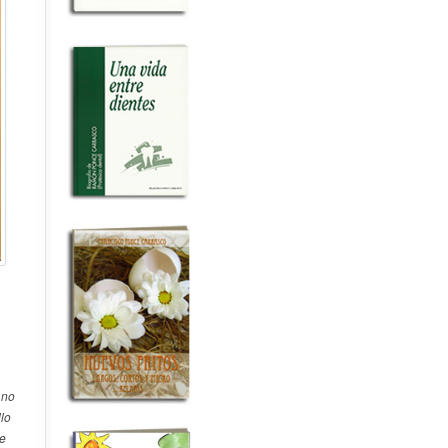
 no
lo
de