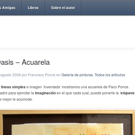
s Amigas
Libros
Sobre el autor
asis – Acuarela
 agosto 2009 por Francisco Ponce en
Galería de pinturas
,
Todos los artículos
e
lineas simples
e imagen
‘inventada’
mostramos una acuarela de Paco Ponce.
adro para ejercitar la
imaginación
en el que cada cual, puede ponerle la
‘etiqueta
e mejor le acomode.