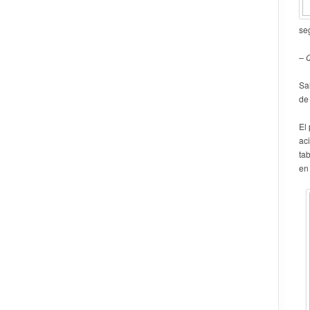
se
– 
Sal
de
El
ac
ta
en