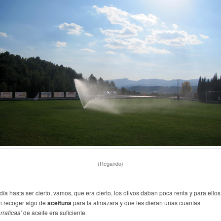
(Regando)
ía hasta ser cierto, vamos, que era cierto, los olivos daban poca renta y para ellos
n recoger algo de
aceituna
para la almazara y que les dieran unas cuantas
rraficas’
de aceite era suficiente.