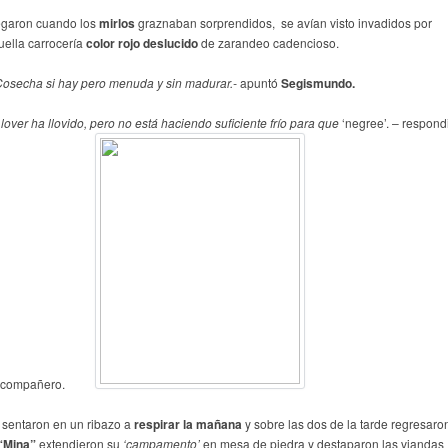
egaron cuando los
mirlos
graznaban sorprendidos, se avían visto invadidos por
uella carrocería
color rojo deslucido
de zarandeo cadencioso.
Cosecha si hay pero menuda y sin madurar.-
apuntó
Segismundo.
Llover ha llovido, pero no está haciendo suficiente frío para que
‘negree’. – respond
 compañero.
 sentaron en un ribazo a
respirar la mañana
y sobre las dos de la tarde regresaro
“Mina”
extendieron su
‘campamento’
en mesa de piedra y destaparon las viandas