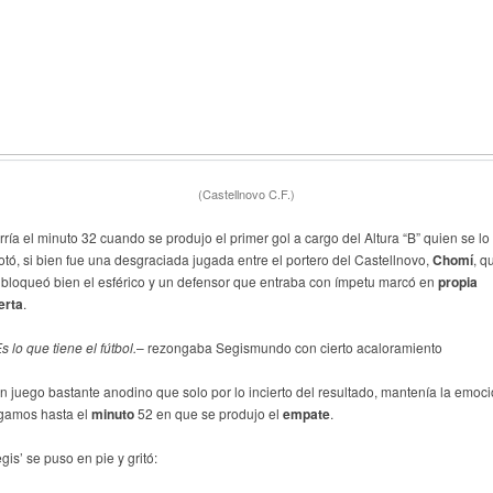
(Castellnovo C.F.)
rría el minuto 32 cuando se produjo el primer gol a cargo del Altura “B” quien se lo
otó, si bien fue una desgraciada jugada entre el portero del Castellnovo,
Chomí
, q
 bloqueó bien el esférico y un defensor que entraba con ímpetu marcó en
propia
erta
.
s lo que tiene el fútbol.
– rezongaba Segismundo con cierto acaloramiento
n juego bastante anodino que solo por lo incierto del resultado, mantenía la emoci
egamos hasta el
minuto
52 en que se produjo el
empate
.
gis’ se puso en pie y gritó: