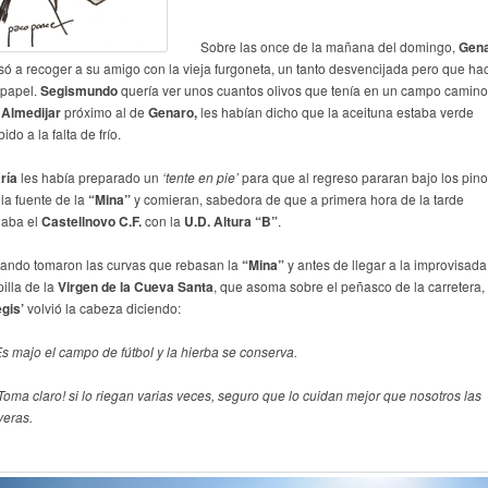
Sobre las once de la mañana del domingo,
Gen
só a recoger a su amigo con la vieja furgoneta, un tanto desvencijada pero que ha
 papel.
Segismundo
quería ver unos cuantos olivos que tenía en un campo camino
e
Almedijar
próximo al de
Genaro,
les habían dicho que la aceituna estaba verde
ido a la falta de frío.
ría
les había preparado un
‘tente en pie’
para que al regreso pararan bajo los pin
 la fuente de la
“Mina”
y comieran, sabedora de que a primera hora de la tarde
gaba el
Castellnovo C.F.
con la
U.D. Altura “B”
.
ando tomaron las curvas que rebasan la
“Mina”
y antes de llegar a la improvisada
illa de la
Virgen de la Cueva Santa
, que asoma sobre el peñasco de la carretera,
egis’
volvió la cabeza diciendo:
Es majo el campo de fútbol y la hierba se conserva.
¡Toma claro! si lo riegan varias veces, seguro que lo cuidan mejor que nosotros las
veras.