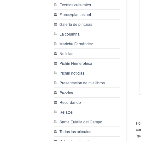
Eventos culturales
Floresyplantas.net
Galería de pinturas
La columna
Marichu Fernández
Noticias
Pichín Hemeroteca
Pichín noticias
Presentación de mis libros
Puzzles
Recordando
Relatos
Santa Eulalia del Campo
Pod
co
Todos los artículos
‘ga