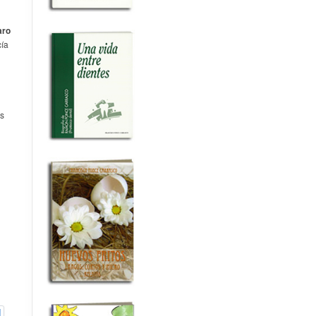
aro
cía
os