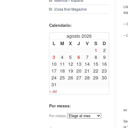
Valencia – España
Ll
¡Cosa fina! Magazine
aq
– 
Calendario:
agosto 2026
– 
L
M
X
J
V
S
D
1
2
3
4
5
6
7
8
9
10
11
12
13
14
15
16
17
18
19
20
21
22
23
24
25
26
27
28
29
30
31
« Jul
Por meses:
su
Por meses:
Se
la