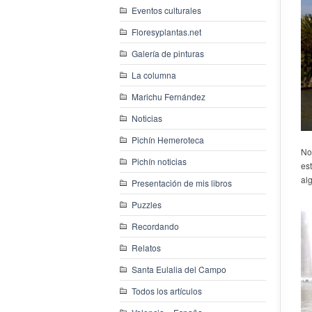
Eventos culturales
Floresyplantas.net
Galería de pinturas
La columna
Marichu Fernández
Noticias
Pichín Hemeroteca
No
Pichín noticias
es
al
Presentación de mis libros
Puzzles
Recordando
Relatos
Santa Eulalia del Campo
Todos los artículos