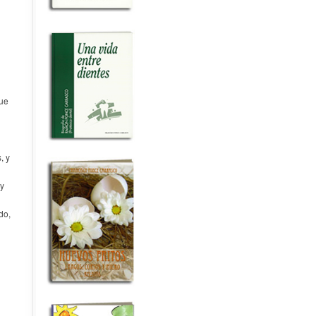
que
, y
 y
do,