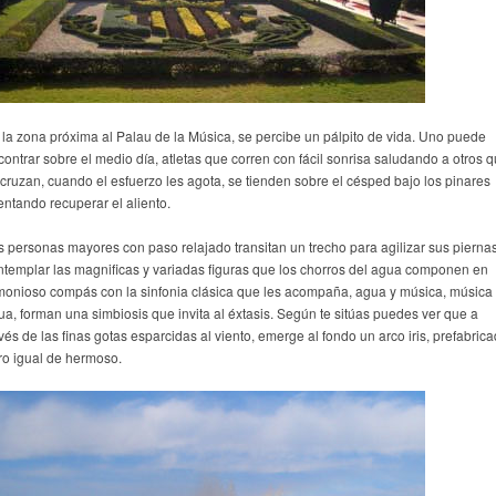
 la zona próxima al Palau de la Música, se percibe un pálpito de vida. Uno puede
contrar sobre el medio día, atletas que corren con fácil sonrisa saludando a otros 
 cruzan, cuando el esfuerzo les agota, se tienden sobre el césped bajo los pinares
entando recuperar el aliento.
s personas mayores con paso relajado transitan un trecho para agilizar sus piernas
ntemplar las magnificas y variadas figuras que los chorros del agua componen en
monioso compás con la sinfonia clásica que les acompaña, agua y música, música
ua, forman una simbiosis que invita al éxtasis. Según te sitúas puedes ver que a
vés de las finas gotas esparcidas al viento, emerge al fondo un arco iris, prefabrica
ro igual de hermoso.