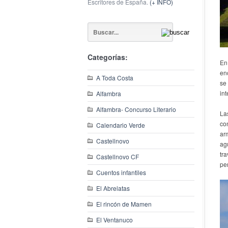
Escritores de España.
(+ INFO)
Categorías:
En
en
A Toda Costa
se
int
Alfambra
Alfambra- Concurso Literario
La
co
Calendario Verde
ar
Castellnovo
ag
tra
Castellnovo CF
pe
Cuentos infantiles
El Abrelatas
El rincón de Mamen
El Ventanuco