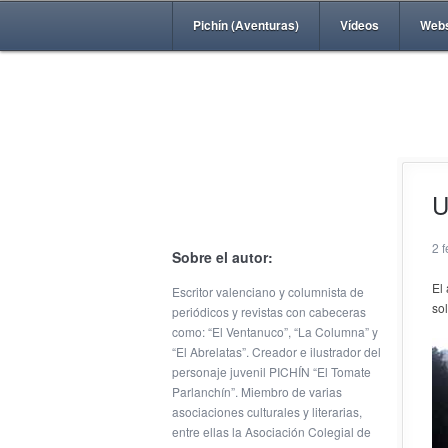
Pichín (Aventuras)
Vídeos
Web
U
2 
Sobre el autor:
El
Escritor valenciano y columnista de
so
periódicos y revistas con cabeceras
como: “El Ventanuco”, “La Columna” y
“El Abrelatas”. Creador e ilustrador del
personaje juvenil PICHÍN “El Tomate
Parlanchín”. Miembro de varias
asociaciones culturales y literarias,
entre ellas la Asociación Colegial de