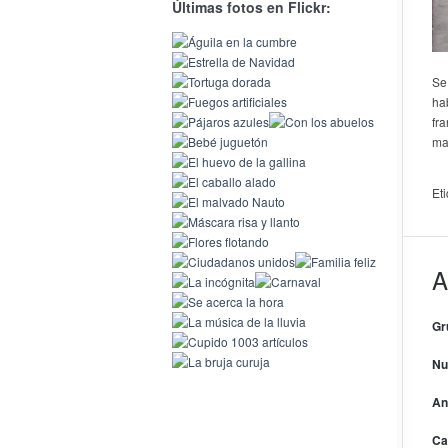
Últimas fotos en Flickr:
Se
ha
fr
ma
Et
A
Gr
Nu
An
Ca