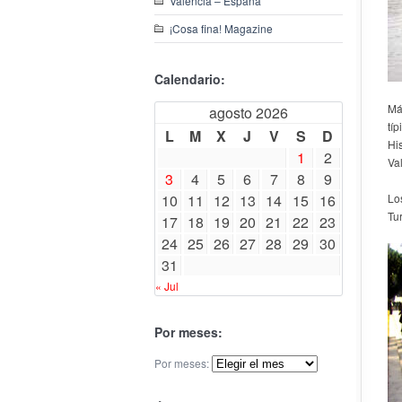
Valencia – España
¡Cosa fina! Magazine
Calendario:
Má
agosto 2026
tí
L
M
X
J
V
S
D
Hi
1
2
Va
3
4
5
6
7
8
9
10
11
12
13
14
15
16
Lo
Tu
17
18
19
20
21
22
23
24
25
26
27
28
29
30
31
« Jul
Por meses:
Por meses: