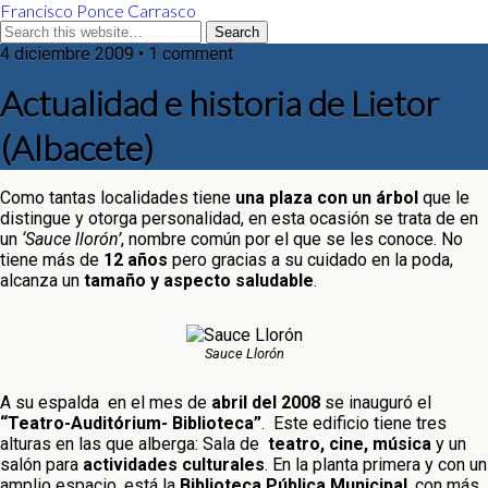
Francisco Ponce Carrasco
4 diciembre 2009 • 1 comment
Actualidad e historia de Lietor
(Albacete)
Como tantas localidades tiene
una plaza con un árbol
que le
distingue y otorga personalidad, en esta ocasión se trata de en
un
‘Sauce llorón’
, nombre común por el que se les conoce. No
tiene más de
12 años
pero gracias a su cuidado en la poda,
alcanza un
tamaño y aspecto saludable
.
Sauce Llorón
A su espalda en el mes de
abril del 2008
se inauguró el
“Teatro-Auditórium- Biblioteca”
. Este edificio tiene tres
alturas en las que alberga: Sala de
teatro, cine, música
y un
salón para
actividades culturales
. En la planta primera y con un
amplio espacio, está la
Biblioteca Pública Municipal
, con más