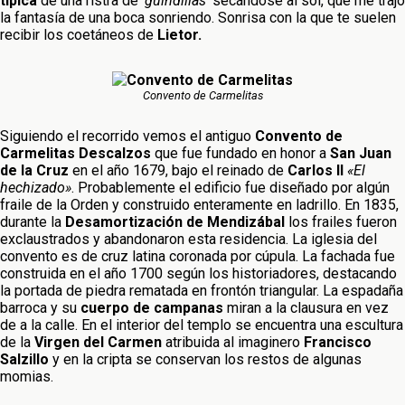
típica
de una ristra de
‘guindillas’
secándose al sol, que me trajo
la fantasía de una boca sonriendo. Sonrisa con la que te suelen
recibir los coetáneos de
Lietor.
Convento de Carmelitas
Siguiendo el recorrido vemos el antiguo
Convento de
Carmelitas Descalzos
que fue fundado en honor a
San Juan
de la Cruz
en el año 1679, bajo el reinado de
Carlos II
«El
hechizado»
. Probablemente el edificio fue diseñado por algún
fraile de la Orden y construido enteramente en ladrillo. En 1835,
durante la
Desamortización de Mendizábal
los frailes fueron
exclaustrados y abandonaron esta residencia. La iglesia del
convento es de cruz latina coronada por cúpula. La fachada fue
construida en el año 1700 según los historiadores, destacando
la portada de piedra rematada en frontón triangular. La espadaña
barroca y su
cuerpo de campanas
miran a la clausura en vez
de a la calle. En el interior del templo se encuentra una escultura
de la
Virgen del Carmen
atribuida al imaginero
Francisco
Salzillo
y en la cripta se conservan los restos de algunas
momias.