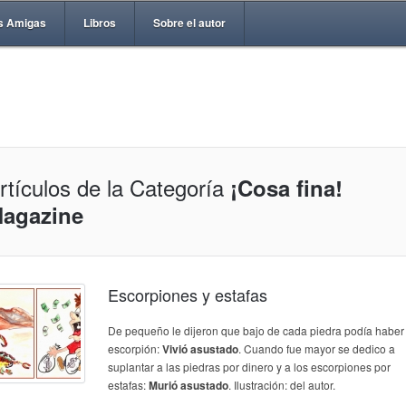
s Amigas
Libros
Sobre el autor
rtículos de la Categoría
¡Cosa fina!
agazine
Escorpiones y estafas
De pequeño le dijeron que bajo de cada piedra podía haber
escorpión:
Vivió asustado
. Cuando fue mayor se dedico a
suplantar a las piedras por dinero y a los escorpiones por
estafas:
Murió asustado
. Ilustración: del autor.