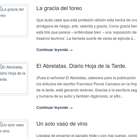
La gracia del toreo
Que duda cabe que esta profesión-afición esta hecha de un
almágana de riesgo, arte, valentía y gracia. Como gracia tie
esta foto que parece – entiéndase bien – una ‘exposición de
traseros taurinos’. La llamada suerte de varas se ejecuta a...
Continuar leyendo →
El Abrelatas. Diario Hoja de la Tarde.
¡Pues sí señores! El Abrelatas, cabecera para la publicación
los artículos del escritor Francisco Ponce Carrasco en la Hoj
de la tarde, está ganando lectores. Gracias a la escritura sa
y humana de su autor y también digámoslo, al sitio...
Continuar leyendo →
Un solo vaso de vino
Llegaba de encerrar el ganado triste y con mal cuerpo, com