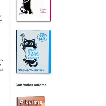
a
ne
 de
a
gaz
Con varios autores
o