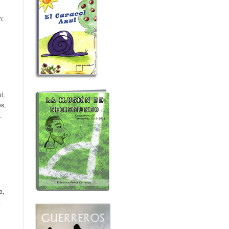
n:
l,
s,
.
a,
.