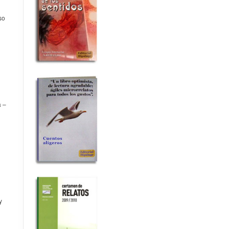
so
a –
y