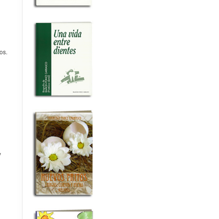
os.
y