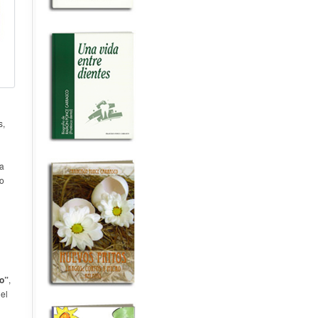
s,
ha
eo
to”
,
del