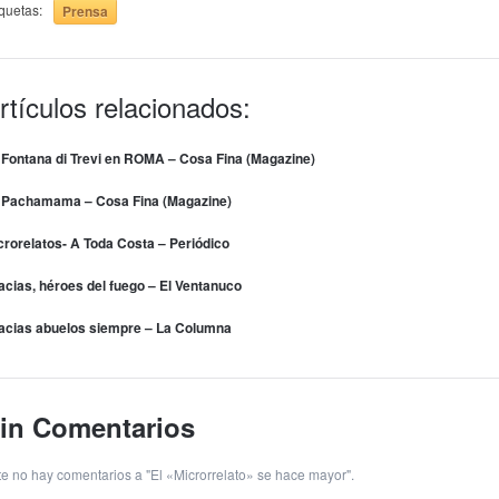
iquetas:
Prensa
rtículos relacionados:
 Fontana di Trevi en ROMA – Cosa Fina (Magazine)
 Pachamama – Cosa Fina (Magazine)
crorelatos- A Toda Costa – Periódico
acias, héroes del fuego – El Ventanuco
acias abuelos siempre – La Columna
in Comentarios
te no hay comentarios a "El «Microrrelato» se hace mayor".