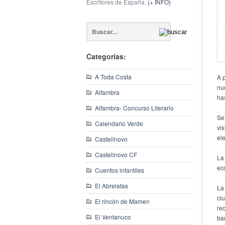
Escritores de España.
(+ INFO)
Categorías:
A Toda Costa
A p
nu
Alfambra
ha
Alfambra- Concurso Literario
Se
Calendario Verde
vis
ele
Castellnovo
Castellnovo CF
La
eco
Cuentos infantiles
El Abrelatas
La
ci
El rincón de Mamen
re
El Ventanuco
ba