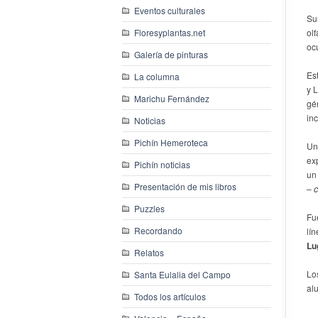
Eventos culturales
Su
Floresyplantas.net
ol
oc
Galería de pinturas
Es
La columna
y 
Marichu Fernández
gé
inc
Noticias
Pichín Hemeroteca
Un 
ex
Pichín noticias
un
Presentación de mis libros
–
c
Puzzles
Fu
Recordando
lí
Lu
Relatos
Lo
Santa Eulalia del Campo
al
Todos los artículos