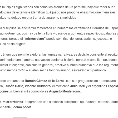
s múltiples significados son como los aromas de un perfume, hay que tener buen
fato para detectarlos e identificar qué juego nos propone el escritor, qué mensajes
ultos ha dejado en una trama de aparente simplicidad.
ta disciplina se encuentra fomentada en numerosos certámenes literarios de Espa
Latino-América. Los hay de tema libre y otros de argumentos específicos, palabras 
neros, porque el
“microrrelato”
puede ser lírico, de terror, apócrifo, jocoso… e
luso hasta original.
género que permite explorar las formas narrativas, es decir, le consiente al escrito
perimentar con maneras nuevas de contar la historia, pero al mismo tiempo, dema
 lector inteligente, con cultura general, proclive al buen humor ya que los argumen
omo hemos dicho
– suelen ser de tono vivaracho, sarcástico e hiperbólico.
eron precursores
Ramón Gómez de la Serna
, con sus greguerías de apenas una
nea,
Rubén Darío, Vicente Huidobro,
el mexicano
Julio Torri
y el argentino
Leopol
gones
, si bien el más conocido es
Augusto Monterroso.
s
‘microrrelatos’
desprenden una sustancia fascinante, apuñalante, mordisqueant
ucinante,
¡como poco!