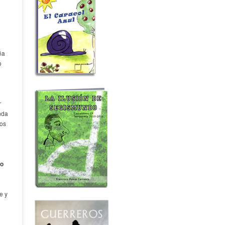
ña
o
r
nda
tos
do
e y