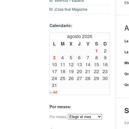
Valencia – España
Et
¡Cosa fina! Magazine
Calendario:
A
agosto 2026
La
L
M
X
J
V
S
D
1
2
La
3
4
5
6
7
8
9
Mi
10
11
12
13
14
15
16
17
18
19
20
21
22
23
Gr
24
25
26
27
28
29
30
31
Gr
« Jul
Por meses:
S
Por meses:
Es