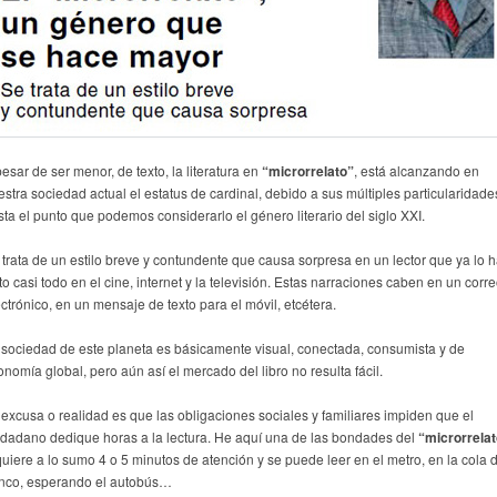
esar de ser menor, de texto, la literatura en
“microrrelato”
, está alcanzando en
estra sociedad actual el estatus de cardinal, debido a sus múltiples particularidade
sta el punto que podemos considerarlo el género literario del siglo XXI.
 trata de un estilo breve y contundente que causa sorpresa en un lector que ya lo 
to casi todo en el cine, internet y la televisión. Estas narraciones caben en un corr
ctrónico, en un mensaje de texto para el móvil, etcétera.
 sociedad de este planeta es básicamente visual, conectada, consumista y de
nomía global, pero aún así el mercado del libro no resulta fácil.
 excusa o realidad es que las obligaciones sociales y familiares impiden que el
udadano dedique horas a la lectura. He aquí una de las bondades del
“microrrela
quiere a lo sumo 4 o 5 minutos de atención y se puede leer en el metro, en la cola 
nco, esperando el autobús…