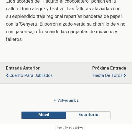
…los acordes de “Paquito el chocolatero” ponían en la
calle el tono alegre y festivo. Las falleras ataviadas con
su espléndido traje regional repartían banderas de papel,
con la ‘Senyera’. El porrón alzado vertía su chorrillo de vino
con gaseosa, refrescando las gargantas de músicos y
falleros.
Entrada Anterior
Próxima Entrada
Cuento Para Jubilados
Fiesta De Toros
Volver arriba
Móvil
Escritorio
Uso de cookies
© Francisco Ponce Carrasco