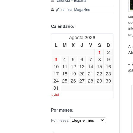
Valencia – España
¡Cosa fina! Magazine
so
qu
Calendario:
in
or
agosto 2026
L
M
X
J
V
S
D
Ah
1
2
Al
3
4
5
6
7
8
9
– 
10
11
12
13
14
15
16
¡ha
17
18
19
20
21
22
23
24
25
26
27
28
29
30
31
« Jul
Por meses:
Por meses: