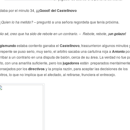
daba por el minuto 34,
¡¡¡Goool! del Castellnovo
¿Quien lo ha metido? –
preguntó a una señora regordeta que tenía próxima.
No sé, creo que ha sido de rebote en un contrario.
– Rebote, rebote,
¡un golazo!
gismundo
estaba contento ganaba el
Castellnovo
, trascurrieron algunos minutos 
 repente se puso serio, muy serio, el arbitro sacaba una cartulina roja a
Antonio
po
rribar a un contrario en una disputa de balón, cerca de su área. La verdad no fue p
to, con una amarilla suficiente, pero los
jugadores
están preparados mentalmente
onsejados por los
directivos
y la propia razón, para aceptar las decisiones de los
itros, lo que no implica que el afectado, al retirarse, frunciera el entrecejo.