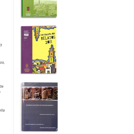
 y
os,
 de
y
lla