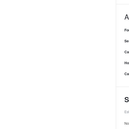
A
Fo
Se
Ca
Ho
Ca
S
Es
No