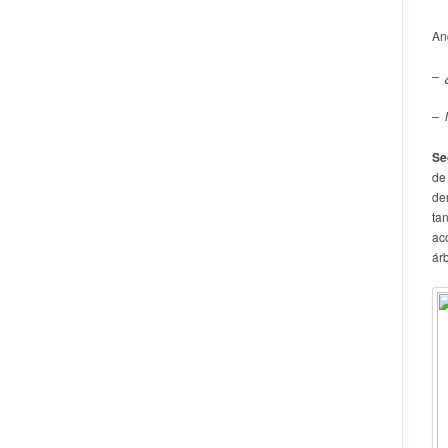
An
– 
– 
Se
de
de
tan
ac
árb