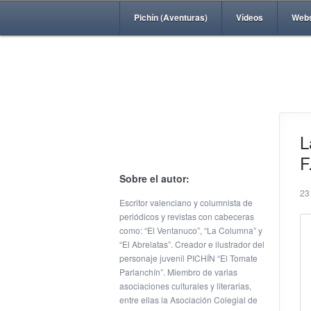
Pichín (Aventuras)
Vídeos
Web
L
F
Sobre el autor:
23
Escritor valenciano y columnista de
periódicos y revistas con cabeceras
como: “El Ventanuco”, “La Columna” y
“El Abrelatas”. Creador e ilustrador del
personaje juvenil PICHÍN “El Tomate
Parlanchín”. Miembro de varias
asociaciones culturales y literarias,
entre ellas la Asociación Colegial de