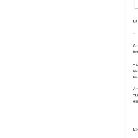
La
– 
Se
lo
– 
qu
em
Am
“L
es
Et