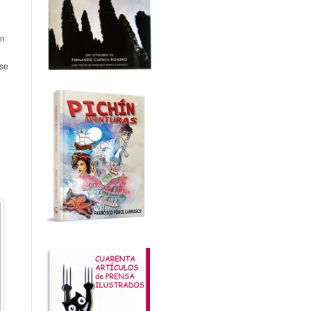
en
 se