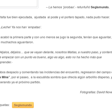
– La hemos ‘jorobao’.-
refunfuñó
Segismundo.
 falta fue bien ejecutada, ajustada al poste y el portero tapado, nada pudo hacer.
¡Leche! Ya nos han ‘empatao’.
 acabó la primera parte y con uno menos se jugo la segunda, tenían que aguantar,
s muchachos aguantaron.
Déjalos, déjalos… que se vayan delante, nosotros Matías, a nuestro paso, y content
e empezar con un punto es bueno, algo es algo, esto no ha hecho más que
prender.-
bos despacio y comentando las incidencias del encuentro, regresaron del campo
a Mina”
, por el paseo, a la escuálida sombra que ofrecía algún arbolillo disperso, 
perando ya el próximo partido.
Fotografías: David Nove
iquetas:
Segismundo