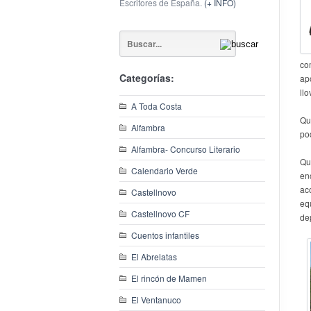
Escritores de España.
(+ INFO)
co
Categorías:
ap
llo
A Toda Costa
Qu
Alfambra
po
Alfambra- Concurso Literario
Qu
Calendario Verde
en
ac
Castellnovo
eq
Castellnovo CF
de
Cuentos infantiles
El Abrelatas
El rincón de Mamen
El Ventanuco