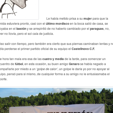
Le había metido prisa a su
mujer
para que la
mida estuviera pronto, casi con el
último mordisco
en la boca salió de casa, se
oyaba en el
bastón
y se arrepintió de no haberlo cambiado por el
paraguas
, no,
ver no llovía, pero el sol caía de justicia.
iso salir con tiempo, pero también era cierto que sus piernas caminaban lentas y n
día perderse el primer partido oficial de su equipo el
Castellnovo C.F.
e hora tan mala era esa de las
cuatro y media
de la tarde, para comenzar un
cuentro de
fútbol
, en esta ocasión, su buen amigo
Genaro
se había negado a
ompañarle por miedo a un
‘golpe de calor’
, un golpe le daría yo por no apoyar al
uipo, pensó para si mismo, de cualquier forma a su amigo no le entusiasmaba el
porte.