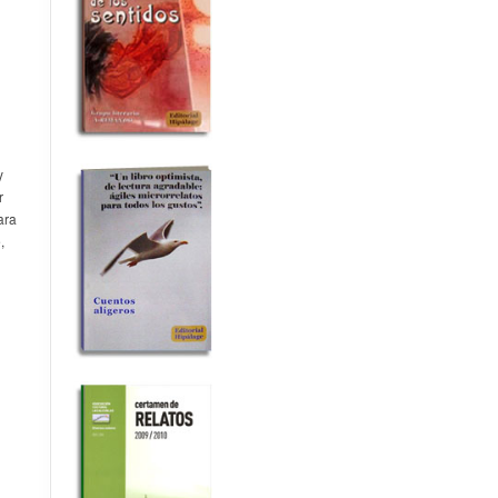
y
r
ara
,