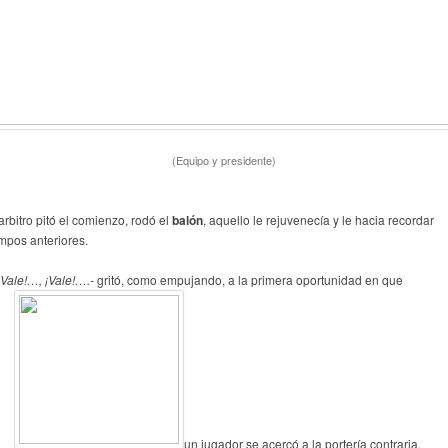
(Equipo y presidente)
arbitro pitó el comienzo, rodó el
balón
, aquello le rejuvenecía y le hacia recordar
empos anteriores.
¡Vale!…, ¡Vale!….-
gritó, como empujando, a la primera oportunidad en que
un jugador se acercó a la portería contraria.